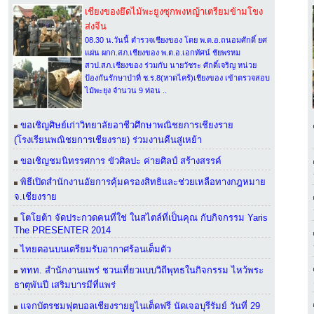
เชียงของยึดไม้พะยูงซุกพงหญ้าเตรียมข้ามโขง
ส่งจีน
08.30 น.วันนี้ ตำรวจเชียงของ โดย พ.ต.อ.ถนอมศักดิ์ ยศ
แผ่น ผกก.สภ.เชียงของ พ.ต.อ.เอกทัศน์ ชัยพรหม
สวป.สภ.เชียงของ ร่วมกับ นายวัชระ ศักดิ์เจริญ หน่วย
ป้องกันรักษาป่าที่ ช.ร.8(หาดไคร้)เชียงของ เข้าตรวจสอบ
ไม้พะยุง จำนวน 9 ท่อน ..
ขอเชิญศิษย์เก่าวิทยาลัยอาชีวศึกษาพณิชยการเชียงราย
(โรงเรียนพณิชยการเชียงราย) ร่วมงานคืนสู่เหย้า
ขอเชิญชมนิทรรศการ ขัวศิลปะ ค่ายศิลป์ สร้างสรรค์
พิธีเปิดสำนักงานอัยการคุ้มครองสิทธิและช่วยเหลือทางกฎหมาย
จ.เชียงราย
โตโยต้า จัดประกวดคนที่ใช่ ในสไตล์ที่เป็นคุณ กับกิจกรรม Yaris
The PRESENTER 2014
ไทยตอนบนเตรียมรับอากาศร้อนเต็มตัว
ททท. สำนักงานแพร่ ชวนเที่ยวแบบวิถีพุทธในกิจกรรม ไหว้พระ
ธาตุพันปี เสริมบารมีที่แพร่
แจกบัตรชมฟุตบอลเชียงรายยูไนเต็ดฟรี นัดเจอบุรีรัมย์ วันที่ 29