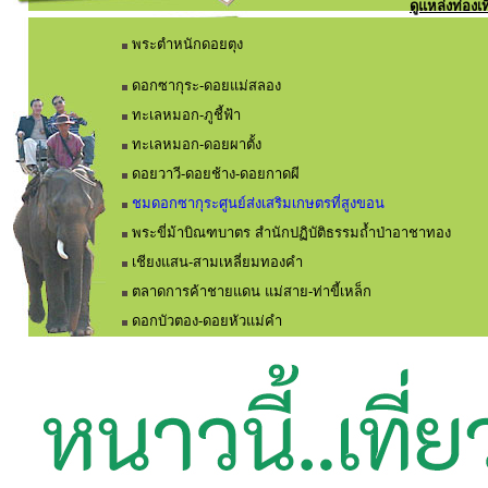
ดูแหล่งท่องเ
พระตำหนักดอยตุง
ดอกซากุระ-ดอยแม่สลอง
ทะเลหมอก-ภูชี้ฟ้า
ทะเลหมอก-ดอยผาตั้ง
ดอยวาวี-ดอยช้าง-ดอยกาดผี
ชมดอกซากุระศูนย์ส่งเสริมเกษตรที่สูงขอน
พระขี่ม้าบิณฑบาตร สำนักปฏิบัติธรรมถ้ำป่าอาชาทอง
เชียงแสน-สามเหลี่ยมทองคำ
ตลาดการค้าชายแดน แม่สาย-ท่าขี้เหล็ก
ดอกบัวตอง-ดอยหัวแม่คำ