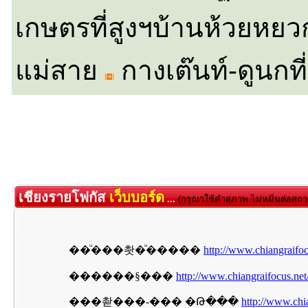
เกษตรที่สูงฯบ้านห้วยหย
แม่สาย
กางเต๊นท์-
ดูนกท
เชียงรายโฟกัส
เว็บบอร์ด
...
(กรุณาใช้คำสุภาพ ไม่หมิ่นต่อสถา