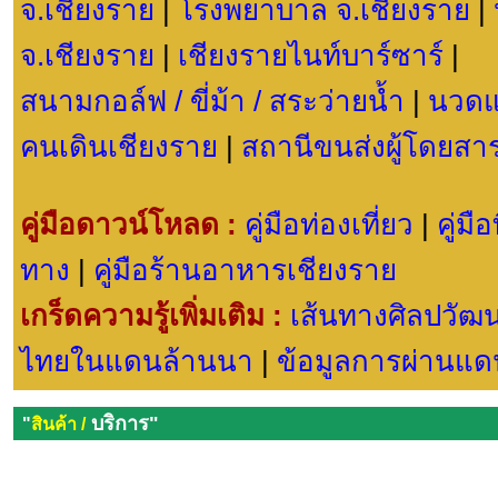
จ.เชียงราย
|
โรงพยาบาล จ.เชียงราย
|
จ.เชียงราย
|
เชียงรายไนท์บาร์ซาร
์
|
สนามกอล์ฟ / ขี่ม้า / สระว่ายน้ำ
|
นวดแ
คนเดินเชียงราย
|
สถานีขนส่งผู้โดยสาร 
คู่มือดาวน์โหลด :
คู่มือท่องเที่ยว
|
คู่มื
ทาง
|
คู่มือร้านอาหารเชียงราย
เกร็ดความรู้เพิ่มเติม :
เส้นทางศิลปวัฒ
ไทยในแดนล้านนา
|
ข้อมูลการผ่านแดน
บริการ"
"
สินค้า /