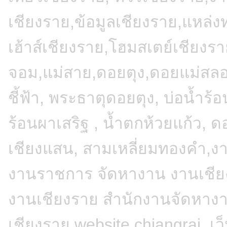
เชียงราย,ข้อมูลเชียงราย,แหล่งท
เฮ้าส์เชียงราย,โฮมสเตย์เชียงรา
จอม,แม่สาย,ดอยตุง,ดอยแม่สลอง,
ชี้ฟ้า, พระธาตุดอยตุง, บ่อน้ำร้
ร้อนผาเสริฐ , น้ำตกห้วยแก้ว, ดอ
เชียงแสน, สามเหลี่ยมทองคำ,งา
งานราชการ จัดหางาน งานเชียง
งานเชียงราย สำนักงานจัดหางา
เชียงราย,website chiangrai, เว