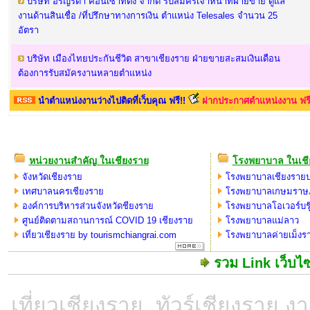
บริษัท อริญรดา คอนเซาท์ติ้ง จำกัด รับสมัครเจ้าหน้าที่ฝ่ายขาย ดูแล
งานด้านสินเชื่อ /ที่ปรึกษาทางการเงิน ตำแหน่ง Telesales จำนวน 25
อัตรา
บริษัท เมืองไทยประกันชีวิต สาขาเชียงราย ฝ่ายขายสะสมเงินเดือน
ต้องการรับสมัครงานหลายตำแหน่ง
นำตำแหน่งงานว่างไปติดที่เว็บคุณ ฟรี!!
ฝากประกาศตำแหน่งงาน ฟรี
หน่วยงานสำคัญ ในเชียงราย
โรงพยาบาล ในเชี
จังหวัดเชียงราย
โรงพยาบาลเชียงรายป
เทศบาลนครเชียงราย
โรงพยาบาลเกษมราษฎร์
องค์การบริหารส่วนจังหวัดชียงราย
โรงพยาบาลโอเวอร์บรุ
ศูนย์ติดตามสถานการณ์ COVID 19 เชียงราย
โรงพยาบาลแม่ลาว
เที่ยวเชียงราย by tourismchiangrai.com
โรงพยาบาลค่ายเม็ง
รวม Link เว็บไซ
เที่ยวเชียงราย, ทัวร์เชียงราย