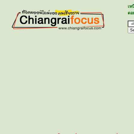
เห
ดอย