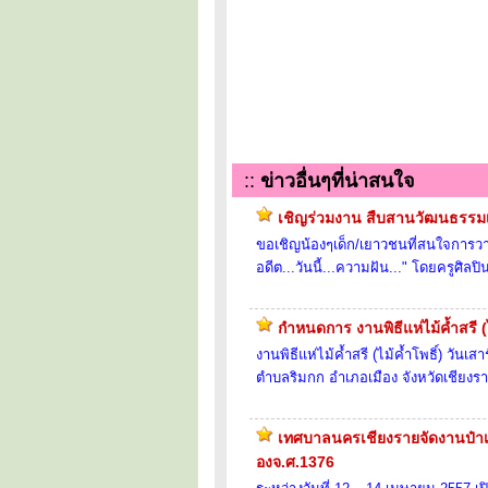
::
ข่าวอื่นๆที่น่าสนใจ
เชิญร่วมงาน สืบสานวัฒนธรรมเ
ขอเชิญน้องๆเด็ก/เยาวชนที่สนใจการวา
อดีต...วันนี้...ความฝัน..." โดยครูศิลป
กำหนดการ งานพิธีแห่ไม้ค้ำสรี (ไ
งานพิธีแห่ไม้ค้ำสรี (ไม้ค้ำโพธิ์) วั
ตำบลริมกก อำเภอเมือง จังหวัดเชียงร
เทศบาลนครเชียงรายจัดงานป๋าเวณ
องจ.ศ.1376