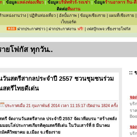
ัก
|
ข้อมูล
แหล่ง
ท่องเที่ยว
|
ข้อมูล
บริษัททัวร์-รถเช่า
|
ข้อมูล
ร้านอาหาร กิน-ดื
ติดต่อ
ทีมงาน
ตำแหน่งงานว่าง
|
ปฏิทินท่องเที่ยว
|
อัลบั้มภาพ
|
ข้อมูลเชียงราย
|
แผนที่เชียงราย
เว็บบอร์ด
ฝากประกาศข่าว
|
ฝากประกาศงาน
ฟรี!
|
เฟสบุ๊กเพจ:เชียงรายโฟกัส
รายโฟกัส ทุกวัน..
::
ข
นวันสตรีสากลประจำปี 2557 ชวนชุมชนร่วม
ณสตรีไทยดีเด่น
จอง
บริ
ประกาศเมื่อ
21 กุมภาพันธ์ 2014 เวลา 11:15:17 เปิดอ่าน 1824 ครั้ง
ราค
Boo
รี จัดงานวันสตรีสากล ประจำปี 2557 จัดเวทีอบรม “สร้างพลัง
มอบโล่ประกาศเกียรติคุณสตรีดีเด่น ในวันเสาร์ที่ 8 มีนาคม
จอง
ัคคีวิทยาคม อ.เมือง จ.เชียงราย
บริ