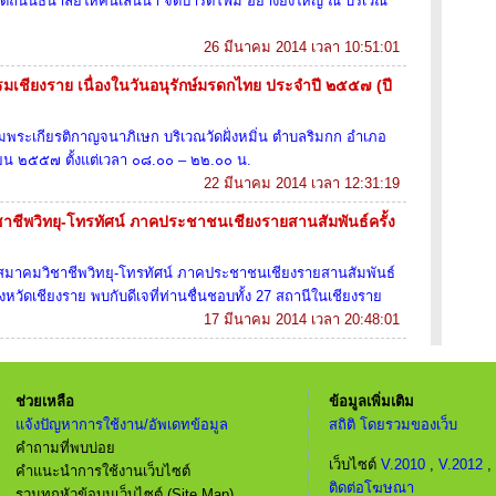
ิดถนนธนาลัยให้คนเล่นน้ำ จัดปาร์ตี้โฟม อย่างยิ่งใหญ่ ณ บริเวณ
26 มีนาคม 2014 เวลา 10:51:01
เชียงราย เนื่องในวันอนุรักษ์มรดกไทย ประจําปี ๒๕๕๗ (ปี
พระเกียรติกาญจนาภิเษก บริเวณวัดฝั่งหมิ่น ตำบลริมกก อำเภอ
ษายน ๒๕๕๗ ตั้งแต่เวลา ๐๘.๐๐ – ๒๒.๐๐ น.
22 มีนาคม 2014 เวลา 12:31:19
าชีพวิทยุ-โทรทัศน์ ภาคประชาชนเชียงรายสานสัมพันธ์ครั้ง
าสมาคมวิชาชีพวิทยุ-โทรทัศน์ ภาคประชาชนเชียงรายสานสัมพันธ์
งหวัดเชียงราย พบกับดีเจที่ท่านชื่นชอบทั้ง 27 สถานีในเชียงราย
17 มีนาคม 2014 เวลา 20:48:01
ช่วยเหลือ
ข้อมูลเพิ่มเติม
แจ้งปัญหาการใช้งาน/อัพเดทข้อมูล
สถิติ โดยรวมของเว็บ
คำถามที่พบบ่อย
เว็บไซต์
V.2010
,
V.2012
,
คำแนะนำการใช้งานเว็บไซต์
ติดต่อโฆษณา
รวมทุกหัวข้อบนเว็บไซต์ (Site Map)