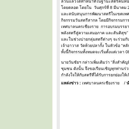
ล้วนแล้วได้ทำหน้าที่ในฐานะสตรีคนหนึ
โดยตลอด โดยใน วันศุกร์ที่ 8 มีนาคม 
และสนับสนุนการพัฒนาสตรีในเขตเทศบา
กิจกรรมวันสตรีสากล โดยมีกิจกรรมการ
เทศบาลนครเชียงราย การอบรมบรรยายให้ค
พลังสตรีสู่ความเสมอภาค และสันติสุข”
และในช่วงบ่ายกลุ่มสตรีต่างๆ จะร่วม
เจ้าอาวาส วัดห้วยปลากั้ง ในหัวข้อ “หล
ทั้งนี้กิจกรรมทั้งหมดจะเริ่มตั้งแต่เวลา 
นายวันชัยฯ กล่าวเพิ่มเติมว่า “สิ่งสำค
ชุมชน ดังนั้น จึงขอเรียนเชิญทุกท่านร่ว
กำลังใจให้กับสตรีที่ได้รับการยกย่องให้
แหล่งข่าว :
เทศบาลนครเชียงราย
/
น