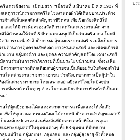
ประ
ครเชียงราย เปิดเผยว่า “เมื่อวันที่ 8 มีนาคม ปี ค.ศ.1907 ที่
เกิดเหตุการณ์กรรมกรสตรีในโรงงานทอผ้าได้เดินขบวนประท้วง
จ้างที่เห็นผลผลิตสำคัญกว่าชีวิตคน เพื่อเรียกร้องสิทธิให้
าย และให้มีการคุ้มครองสวัสดิการสตรีและแรงงานเด็ก จาก
ิได้กำหนดให้วันที่ 8 มีนาคมของทุกปีเป็นวันสตรีสากล โดยมี
จัดกิจกรรมเพื่อรำลึกถึงการต่อสู้ของแรงงานสตรี รวมถึงเป็นการ
มด้านการคุ้มครองสิทธิเด็ก เยาวชนและสตรี และเชิดชูเกียรติ
หน่วยงาน กลุ่มองค์กร และบุคคล ความสำคัญสตรีโดยเฉพาะสตรี
้มีส่วนร่วมในการทำกิจกรรมที่เป็นประโยชน์ร่วมกัน ซึ่งจะเห็น
น มีความสามารถที่ทัดเทียมกับผู้ชายจนเป็นที่ยอมรับในสังคมทั่วไป
รงานในหน่วยงานราชการ เอกชน ร่วมถึงบทบาทการเป็นผู้นำใน
งถิ่นต่างๆ มากมาย โดยเฉพาะอย่างยิ่งสตรีไทยในปัจจุบัน
ามารถที่ครบถ้วนในทุกๆ ด้าน ในขณะเดียวกันการทำหน้าที่เป็นแม่
หม่”
โอกาสให้ผู้หญิงทุกคนได้แสดงความสามารถ เพื่อแสดงให้เห็นถึง
ม เพื่อให้ทุกภาคส่วนของสังคมได้ตระหนักถึงความสำคัญของสตรี
็นองค์กรปกครองส่วนท้องถิ่นที่มีบทบาทหน้าที่ในการดูแล
ยเฉพาะกลุ่มสตรีในชุมชนต่างๆ ทั้ง 63 ชุมชน ที่มีบทบาท
แม่บ้าน กลุ่มอปพร. กลุ่มอสม. และกลุ่มผู้สูงอายุ ซึ่งทั้งหมด