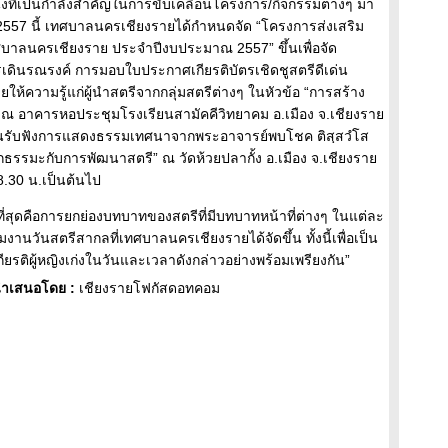
่งที่เป็นกำลังสำคัญในการขับเคลื่อนโครงการ/กิจกรรมต่างๆ มา
2557 นี้ เทศบาลนครเชียงรายได้กำหนดจัด “โครงการส่งเสริม
ลนครเชียงราย ประจำปีงบประมาณ 2557” ขึ้นเพื่อจัด
เดินรณรงค์ การมอบใบประกาศเกียรติบัตรเชิดชูสตรีดีเด่น
วามรู้แก่ผู้นำสตรีจากกลุ่มสตรีต่างๆ ในหัวข้อ “การสร้าง
 ณ อาคารหอประชุมโรงเรียนสามัคคีวิทยาคม อ.เมือง จ.เชียงราย
กันรับฟังการแสดงธรรมเทศนาจากพระอาจารย์พบโชค ติสฺสวํโส
ักธรรมะกับการพัฒนาสตรี” ณ วัดห้วยปลากั้ง อ.เมือง จ.เชียงราย
08.30 น.เป็นต้นไป
ัญที่สุดคือการยกย่องบทบาทของสตรีที่มีบทบาทหน้าที่ต่างๆ ในแต่ละ
มงานวันสตรีสากลที่เทศบาลนครเชียงรายได้จัดขึ้น ทั้งนี้เพื่อเป็น
เกียรติผู้หญิงเก่งในวันและเวลาดังกล่าวอย่างพร้อมเพรียงกัน”
ำเสนอโดย :
เชียงรายโฟกัสดอทคอม