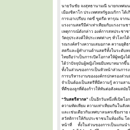
นายวันชัย จงสุทธานามณี นายกเทศมนตรีน
เมืองชิคาโก ประเทศสหรัฐอเมริกา ได้
การเอาเปรียบ กดขี่ ขูดรีด ทารุณ จากนาย
แรงงานสตรีมีค่าเท่าเทียมกับแรงงานช
เหตุการณ์ดังกล่าว องค์การสหประชาชาต
วัตถุประสงค์ให้ประเทศต่างๆ ทั่วโลกได้
รณรงค์สร้างความเสมอภาค ความยุติธรร
สตรีและผู้ทำงานด้านสตรีทั้งในระดับ
ไทยถือว่าเป็นการเปิดโอกาสให้ผู้หญิงได
ได้ว่าปัจจุบันผู้หญิงไทยมีบทบาทมากขึ้
ทั้งในส่วนของการเป็นหัวหน้าส่วนกา
การบริหารงานขององค์กรปกครองส่วนท้อ
จำเป็นต้องเป็นสตรีที่มีความรู้ ความส
ที่ดีของลูกที่ต้องก้าวให้ทันต่อสังคมสมัยใ
“วันสตรีสากล”
เป็นอีกวันหนึ่งที่เปิด
ความทัดเทียม ความเท่าเทียมกันในสังค
และเช่นเดียวกันเทศบาลนครเชียงราย เป
สวัสดิการให้กับประชาชนในท้องถิ่น โด
หน้าที่ ทั้งในส่วนของการเป็นแกนนำกลุ่ม