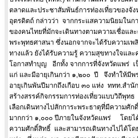
ตลาดและประชาสัมพันธ์การท่
องเที่ยวของจัง
อุตรดิตถ์ กล่าวว่า จากกระแสความนิยมในกา
ของคนไทยที่มักจะเดิ
นทางตามความเชื่อและ
พระพุทธศาสนา ซึ่งนอกจากจะได้รับความเพล
ทางแล้ว ยังได้รับความรู้ ความสุขทางใจและ
โอกาสทำบุญ อีกทั้ง จากการที่จังหวัดแพร่ เป็
แก่ และมีอายุเกินกว่า ๑,๒๐๐ ปี จึงทำให้มีพระ
อายุเกินพันปีมากถึ
งเกือบ ๓๐ แห่ง ททท.สำนัก
สร้างสรรค์กิจกรรมการท่
องเที่ยวแบบวิถีพุทธ 
เลือกเดิ
นทางไปสักการะพระธาตุที่มี
ความศักดิ์
มากกว่า ๑,๐๐๐ ปีภายในจังหวัดแพร่ โดยได้ค
ความศักดิ์สิทธิ์ และสามารถเดินทางไปได้