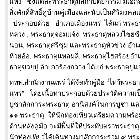
แห่ง ซึ่งแต่ละพระธาตุมีสถาปัตยกรรม มีเอกลั
สิ่งศักดิ์สิทธิ์คู่บ้านคู่
เมืองและนับเป็นศิริมงคลแก่
ประกอบด้วย อำเภอเมืองแพร่ ได้แก่ พระธ
หลวง , พระธาตุจอมแจ้ง, พระธาตุหลวงไชยช้
นอน, พระธาตุศรีชุม และพระธาตุหัวข่วง อำเ
ห้วยอ้อ, พระธาตุแหลมลี่, พระธาตุไฮสร้อยอำเภ
ธาตุขวยปู อำเภอร้องกวาง ได้แก่ พระธาตุปูแ
ททท.สำนักงานแพร่ ได้จัดทำคู่มือ “ไหว้พระธาตุ
แพร่” โดยเนื้อหาประกอบด้วยประวัติ
ความเป็
บูชาสักการะพระธาตุ อานิสงค์ในการบูชา และ
๑๑ พระธาตุ ให้นักท่องเที่ยวเตรียมความพร้
อ
ด้านหลังคู่มือ จะมีพื้นที่ให้ประทับตราพระธาตุ
นักท่องเที่ยวได้เดิ
นทางมาสักการะรวม ๙ พระธ