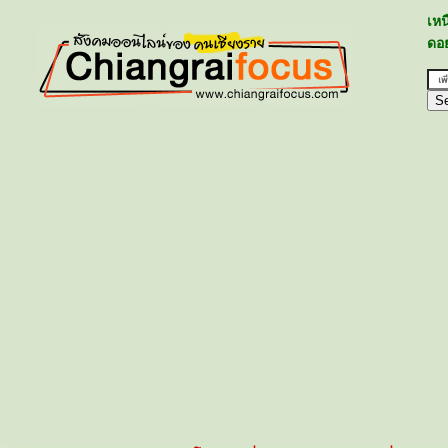
เห
ดอย