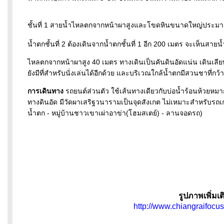
ชั้นที่ 1 สายน้ำไหลตกจากหน้าผาสูงและโขดหินขนาดใหญ่ประมาณ 3
น้ำตกชั้นที่ 2 ต้องเดินจากน้ำตกชั้นที่ 1 อีก 200 เมตร จะเห็นสายน้
ไหลตกจากหน้าผาสูง 40 เมตร ทางเดินเป็นคันดินอัดแน่น เดินเลียบน้
ยังมีที่สำหรับนั่งเล่นได้อีกด้วย และบริเวณใกล้น้ำตกมีสวนชาที่ก
การเดินทาง
รถยนต์ส่วนตัว ใช้เส้นทางเดียวกับบ่อน้ำร้อนห้วยหมาก
ทางดินอัด มีวัดผาเสริฐวนารามเป็นจุดสังเกต ไม่เหมาะสำหรับรถเก๋ง
น้ำตก - หมู่บ้านชาวเขาเผ่าอาข่า(โฮมสเตย์) - ลานจอดรถ)
รูปภาพเพิ่มเติ
http://www.chiangraifoc