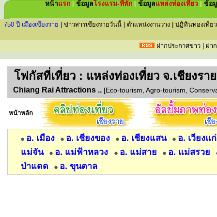
หน้า
แรก
|
ข้อมูล
โรงแรม-ที่พัก
|
ข้อมูล
แหล่ง
ท่องเที่ยว
|
ข้อม
750 ปี เมืองเชียงราย
|
ข่าวสารเชียงรายวันนี้
|
ตำแหน่งงานว่าง
|
ปฏิทินท่องเที่ยว
ฝากประกาศข่าว
|
ฝาก
โฟกัส
ที่เที่ยว : แหล่งท่องเที่ยว จ.เชียงราย
Chiang Rai Attractions ..
[Eco-tourism, Agro-tourism, Conservati
หน้าหลัก
อ. เมือง
อ. เชียงของ
อ. เชียงแสน
อ. เวียงแก
แม่จัน
อ. แม่ฟ้าหลวง
อ. แม่สาย
อ. แม่สรวย
ป่าแดด
อ. ขุนตาล