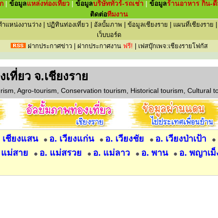
ัก
|
ข้อมูล
แหล่ง
ท่องเที่ยว
|
ข้อมูล
บริษัททัวร์-รถเช่า
|
ข้อมูล
ร้านอาหาร กิน-ดื
ติดต่อ
ทีมงาน
ตำแหน่งงานว่าง
|
ปฏิทินท่องเที่ยว
|
อัลบั้มภาพ
|
ข้อมูลเชียงราย
|
แผนที่เชียงราย
เว็บบอร์ด
ฝากประกาศข่าว
|
ฝากประกาศงาน
ฟรี!
|
เฟสบุ๊กเพจ:เชียงรายโฟกัส
่องเที่ยว จ.เชียงราย
rism, Agro-tourism, Conservation tourism, Historical tourism, Cultural t
. เชียงแสน
อ. เวียงแก่น
อ. เวียงชัย
อ. เวียงป่าเป้า
 แม่สาย
อ. แม่สรวย
อ. แม่ลาว
อ. พาน
อ. พญาเม