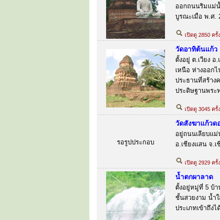
ออกถนนริมแม่น้ำ
บูรณะเมื่อ พ.ศ.
เปิดดู 2850 ครั
วัดอาทิต้นแก้ว
ตั้งอยู่ ต.เวียง
เหนือ ห่างออกไ
ประธานที่สร้าง
ประดิษฐานพระพ
เปิดดู 3045 ครั้
วัดสังฆาแก้วด
อยู่ถนนเลียบแม่
รอรูปประกอบ
อ.เชียงแสน จ.เ
เปิดดู 2929 ครั
น้ำตกผาลาด
ตั้งอยู่หมู่ที่ 
ชั้นสวยงาม น้ำใ
ประเภทเข้าถึงได