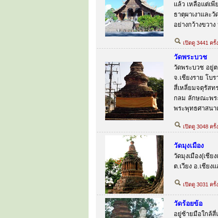
แล้ว เหลือแต่เพี
ธาตุผาเงาและวัดเ
อย่างกว้างขวาง 
เปิดดู 3441 ครั
วัดพระบวช
วัดพระบวช อยู่ต
จ.เชียงราย โบรา
สี่เหลี่ยมจตุรัส
กลม ลักษณะพระเจ
พระพุทธศาสนาเถ
เปิดดู 3048 ครั
วัดมุงเมือง
วัดมุงเมือง(เชี
ต.เวียง อ.เชีย
เปิดดู 3031 ครั
วัดร้อยข้อ
อยู่ซ้ายมือใกล้