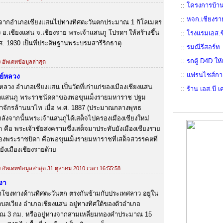
::
โครงการบ้าน
::
หจก.เชียงรา
ห่างจากอำเภอเชียงแสนไปทางทิศตะวันตกประมาณ 1 กิโลเมตร
อ.เชียงแสน จ.เชียงราย พระเจ้าแสนภู โปรดฯ ให้สร้างขึ้น
::
โรงแรมเอส.ซ
ศ. 1930 เป็นที่ประดิษฐานพระบรมสารีริกธาตุ
::
รมณีรีสอร์ท
::
รถตู้ D4D ใ
ง อัพเดทข้อมูลล่าสุด
::
แฟรนไชส์กาแ
ีย์หลวง
์หลวง อำเภอเชียงแสน เป็นวัดที่เก่าแก่ของเมืองเชียงแสน
::
ร้าน เอส.บี เ
้าแสนภู พระราชนัดดาของพ่อขุนเม็งรายมหาราช ปฐม
าจักรล้านนาไท เมื่อ พ.ศ. 1887 (ประมาณกลางพุทธ
หลังจากนั้นพระเจ้าแสนภูได้เสด็จไปครองเมืองเชียงใหม่
คือ พระเจ้าชัยสงครามซึ่งเสด็จมาประทับยังเมืองเชียงราย
ของพระราชบิดา คือพ่อขุนเม็งรายมหาราชที่เสด็จสวรรคตที่
ยังเมืองเชียงรายด้วย
้ง อัพเดทข้อมูลล่าสุด 31 ตุลาคม 2010 เวลา 16:55:58
งา
ม่น้ำโขงทางด้านทิศตะวันตก ตรงกันข้ามกับประเทศลาว อยู่ใน
ำบลเวียง อำเภอเชียงแสน อยู่ทางทิศใต้ของตัวอำเภอ
ณ 3 กม. หรืออยู่ห่างจากสามเหลี่ยมทองคำประมาณ 15