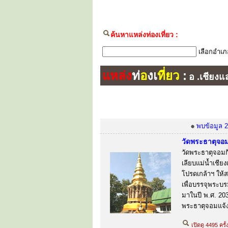
ค้นหาแหล่งท่องเที่ยว :
เลือกอำเภ
แหล่ง
ท่
อ
งเ
ที่ยว
:
อ .เชียง
พบข้อมูล 2
วัดพระธาตุจอม
วัดพระธาตุจอมกิ
เลียบแม่น้ำเชี
โปรดเกล้าฯ ให้ส
เพื่อบรรจุพระบร
มาในปี พ.ศ. 2030
พระธาตุจอมแจ้
เปิดดู 4495 ครั้