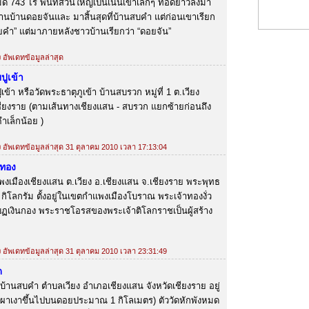
งหมด 743 ไร่ พื้นที่ส่วนใหญ่เป็นเนินเขาเล็กๆ ทอดยาวลงมา
 ผ่านบ้านดอยจันและ มาสิ้นสุดที่บ้านสบคำ แต่ก่อนเขาเรียก
อยคำ” แต่มาภายหลังชาวบ้านเรียกว่า “ดอยจัน”
ง อัพเดทข้อมูลล่าสุด
ปูเข้า
ข้า หรือวัดพระธาตุภูเข้า บ้านสบรวก หมู่ที่ 1 ต.เวียง
ชียงราย (ตามเส้นทางเชียงแสน - สบรวก แยกซ้ายก่อนถึง
ำเล็กน้อย )
้ง อัพเดทข้อมูลล่าสุด 31 ตุลาคม 2010 เวลา 17:13:04
นทอง
แพงเมืองเชียงแสน ต.เวียง อ.เชียงแสน จ.เชียงราย พระพุทธ
 กิโลกรัม ตั้งอยู่ในเขตกำแพงเมืองโบราณ พระเจ้าทองงั่ว
บฏเงินกอง พระราชโอรสของพระเจ้าติโลกราชเป็นผู้สร้าง
้ง อัพเดทข้อมูลล่าสุด 31 ตุลาคม 2010 เวลา 23:31:49
ด
ด บ้านสบคำ ตำบลเวียง อำเภอเชียงแสน จังหวัดเชียงราย อยู่
ุผาเงาขึ้นไปบนดอยประมาณ 1 กิโลเมตร) ตัววัดหักพังหมด