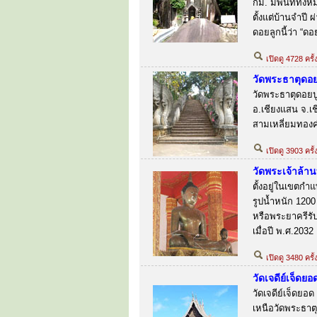
กม. มีพื้นที่ทั้
ตั้งแต่บ้านจำปี
ดอยลูกนี้ว่า “ด
เปิดดู 4728 ครั้
วัดพระธาตุดอย
วัดพระธาตุดอยปูเ
อ.เชียงแสน จ.เ
สามเหลี่ยมทองค
เปิดดู 3903 ครั
วัดพระเจ้าล้า
ตั้งอยู่ในเขตกำ
รูปน้ำหนัก 1200
หรือพระยาครีรั
เมื่อปี พ.ศ.2032
เปิดดู 3480 ครั
วัดเจดีย์เจ็ดยอ
วัดเจดีย์เจ็ดยอ
เหนือวัดพระธาต