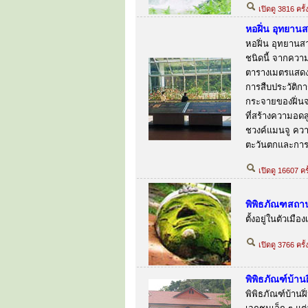
เปิดดู 3816 ครั้
หอฝิ่น อุทยาน
หอฝิ่น อุทยานสา
ชนิดนี้ จากความ
ตารางเมตรแสดงล
การสืบประวัติกา
กระจายของฝิ่นจ
ที่สร้างความอดส
ชวงค์แมนจู ค
ตะวันตกและการ
เปิดดู 16607 ครั
พิพิธภัณฑสถา
ตั้งอยู่ในตัวเม
เปิดดู 3766 ครั้
พิพิธภัณฑ์บ้านฝ
พิพิธภัณฑ์บ้านฝ