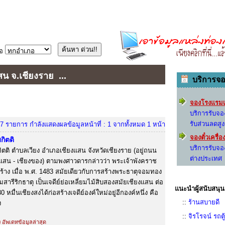
อ
แสน จ.เชียงราย
...
บริการจ
จองโรงแรมเ
บริการรับจ
รับส่วนลดสู
7 รายการ กำลังแสดงผลข้อมูลหน้าที่ : 1 จากทั้งหมด 1 หน้า
จองตั๋วเครื่
กิตติ
บริการรับจอ
ตติ ตำบลเวียง อำเภอเชียงแสน จังหวัดเชียงราย (อยู่ถนน
ต่างประเทศ
ยงแสน - เชียงของ) ตามพงศาวดารกล่าวว่า พระเจ้าพังคราช
ร้าง เมื่อ พ.ศ. 1483 สมัยเดียวกับการสร้างพระธาตุจอมทอง
มสารีริกธาตุ เป็นเจดีย์ย่อเหลี่ยมไม้สิบสองสมัยเชียงแสน ต่อ
แนะนำผู้สนับสนุน
 หมื่นเชียงสงได้ก่อสร้างเจดีย์องค์ใหม่อยู่อีกองค์หนึ่ง คือ
::
ร้านสบายดี
ง
::
จิรโรจน์ รถต
ง อัพเดทข้อมูลล่าสุด