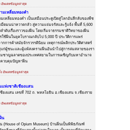
ง อัพเดทข้อมูลล่าสุด
สามเหลี่ยมทองคำ
มเหลี่ยมทองคำ เป็นเสมือนประตูเปิดสู่โลกอันลึกลับของพืช
มืดมนน่าหวาดกลัว สู่ความแจ่มจรัสและรู้แจ้ง พื้นที่ 5,600
ำดับเรื่องราวของฝิ่น โดยเริ่มจาธรรมชาติวิทยาของฝิ่น
รใช้ฝิ่นในยุคโบราณกลับไป 5,000 ปี ประวัติการแพร่
ากการค้าสมัยจักรวรรดินิยม เหตุการณ์พลิกประวัติศาสตร์
ูแก่ผู้ชนะและผู้แพ้สงครามฝิ่นอันนำไปสู่การล่มสลายของรา
วามชาญฉลาดของประเทศสยามในการเผชิญกับมหาอำนาจ
ควบคุมปัญหาฝิ่น
้ง อัพเดทข้อมูลล่าสุด
นแห่งชาติเชียงแสน
ืองเชียงแสน เลขที่ 702 ถ. พหลโยธิน อ.เชียงแสน จ.เชียงราย
ง อัพเดทข้อมูลล่าสุด
ิ่น
ิ่น (House of Opium Museum) บ้านฝิ่นเป็นพิพิธภัณฑ์