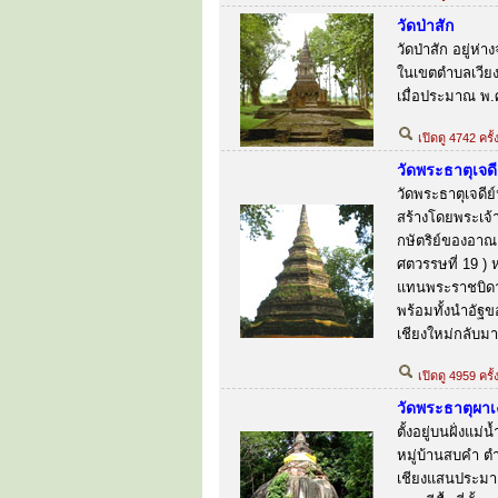
วัดป่าสัก
วัดป่าสัก อยู่
ในเขตตำบลเวียง 
เมื่อประมาณ พ.
เปิดดู 4742 ครั้
วัดพระธาตุเจด
วัดพระธาตุเจดีย
สร้างโดยพระเจ
กษัตริย์ของอาณ
ศตวรรษที่ 19 ) 
แทนพระราชบิดา 
พร้อมทั้งนำอัฐ
เชียงใหม่กลับมา
เปิดดู 4959 ครั
วัดพระธาตุผาเ
ตั้งอยู่บนฝั่งแ
หมู่บ้านสบคำ ต
เชียงแสนประมา