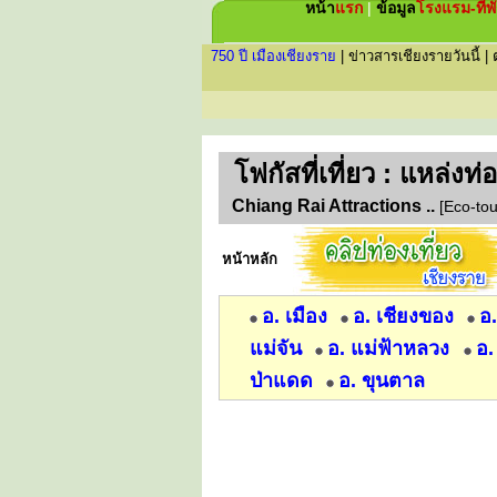
หน้า
แรก
|
ข้อมูล
โรงแรม-ที่พ
750 ปี เมืองเชียงราย
|
ข่าวสารเชียงรายวันนี้
|
โฟกัส
ที่เที่ยว : แหล่งท
Chiang Rai Attractions ..
[Eco-tou
หน้าหลัก
อ. เมือง
อ. เชียงของ
อ
แม่จัน
อ. แม่ฟ้าหลวง
อ.
ป่าแดด
อ. ขุนตาล