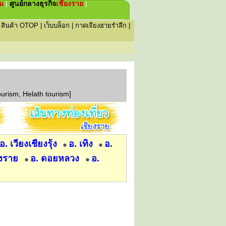
่ม
|
ศูนย์กลางธุรกิจ
เชียงราย
|
|
สินค้า OTOP
|
เว็บบล็อก
|
กาดเจียงฮายรำลึก
|
ourism, Helath tourism]
อ. เวียงเชียงรุ้ง
อ. เทิง
อ.
็งราย
อ. ดอยหลวง
อ.