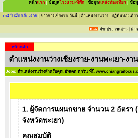
หน้า
แรก
|
ข้อมูล
โรงแรม-ที่พัก
|
ข้อมูล
แหล่ง
ท่องเที่ยว
|
ข้อม
750 ปี เมืองเชียงราย
|
ข่าวสารเชียงรายวันนี้
|
ตำแหน่งงานว่าง
|
ปฏิทินท่องเที่ยว
ฝากประกาศข่าว
|
ฝาก
หน้าหลัก
ตำแหน่งงานว่างเชียงราย-งานพะเยา-งาน
Jobs:
ตำแหน่งงานว่างสำหรับคุณ อัพเดท ทุกวัน ที่นี่ www.chiangraifocus
1. ผู้จัดการแผนกขาย จำนวน 2 อัตรา 
จังหวัดพะเยา)
คุณสมบัติ