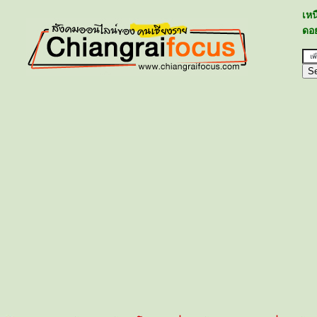
เห
ดอย