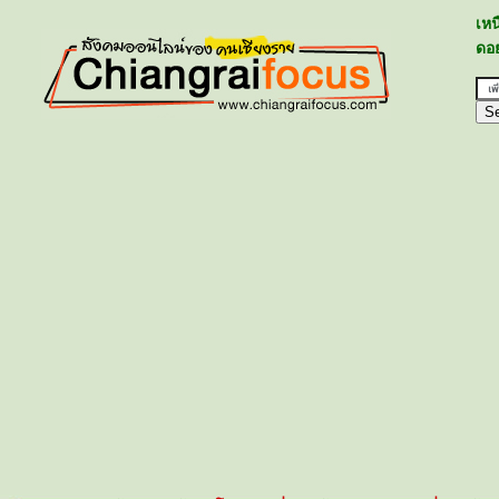
เห
ดอย