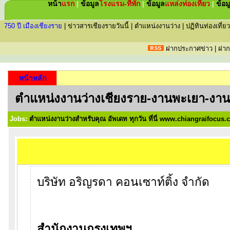
หน้า
แรก
|
ข้อมูล
โรงแรม-ที่พัก
|
ข้อมูล
แหล่ง
ท่องเที่ยว
|
ข้อม
750 ปี เมืองเชียงราย
|
ข่าวสารเชียงรายวันนี้
|
ตำแหน่งงานว่าง
|
ปฏิทินท่องเที่ยว
ฝากประกาศข่าว
|
ฝาก
หน้าหลัก
ตำแหน่งงานว่างเชียงราย-งานพะเยา-งาน
Jobs:
ตำแหน่งงานว่างสำหรับคุณ อัพเดท ทุกวัน ที่นี่ www.chiangraifocus
บริษัท อริญรดา คอนเซาท์ติ้ง จำกัด
สำนักงานกรุงเทพฯ