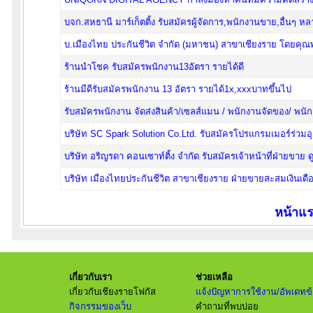
บจก.สหธานี มาร์เก็ตติ้ง รับสมัครผู้จัดการ,พนักงานขาย,อื่นๆ ห
บ.เมืองไทย ประกันชีวิต จำกัด (มหาชน) สาขาเชียงราย โดยคุณพัช
ร้านนำโชค รับสมัครพนักงาน13อัตรา รายได้ดี
ร้านมีดีรับสมัครพนักงาน 13 อัตรา รายได้1x,xxxบาทขึ้นไป
รับสมัครพนักงาน จัดส่งสินค้า/เซลส์แมน / พนักงานจัดของ/ พนัก
บริษัท SC Spark Solution Co.Ltd. รับสมัครโปรแกรมเมอร์ร่วม
บริษัท อริญรดา คอนเซาท์ติ้ง จำกัด รับสมัครเจ้าหน้าที่ฝ่ายขาย 
บริษัท เมืองไทยประกันชีวิต สาขาเชียงราย ฝ่ายขายสะสมเงินเ
หน้าแ
เกี่ยวกับเรา
ช่วยเหลือ
เกี่ยวกับเชียงรายโฟกัส
แจ้งปัญหาการใช้งาน/อัพเดทข้
กิจกรรมของเว็บ
คำถามที่พบบ่อย