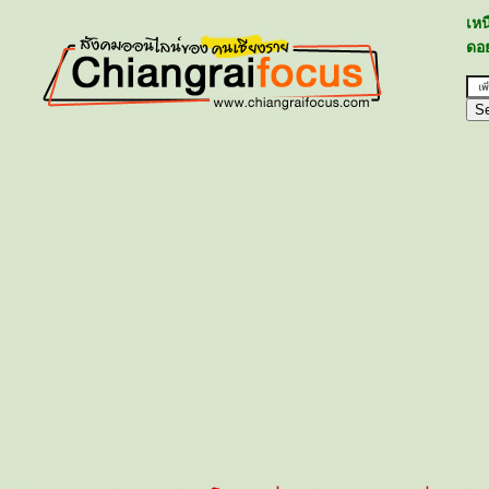
เห
ดอย