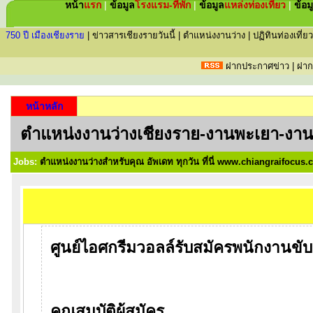
หน้า
แรก
|
ข้อมูล
โรงแรม-ที่พัก
|
ข้อมูล
แหล่ง
ท่องเที่ยว
|
ข้อม
750 ปี เมืองเชียงราย
|
ข่าวสารเชียงรายวันนี้
|
ตำแหน่งงานว่าง
|
ปฏิทินท่องเที่ยว
ฝากประกาศข่าว
|
ฝาก
หน้าหลัก
ตำแหน่งงานว่างเชียงราย-งานพะเยา-งาน
Jobs:
ตำแหน่งงานว่างสำหรับคุณ อัพเดท ทุกวัน ที่นี่ www.chiangraifocus
ศูนย์ไอศกรีมวอลล์รับสมัครพนักงานขั
คุณสมบัติผู้สมัคร.